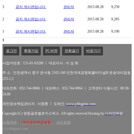
3
공지 게시판입니다.
관리자
2015.08.28
9,259
2
공지 게시판입니다.
관리자
2015.08.28
9,285
1
공지 게시판입니다.
관리자
2015.08.28
9,190
1
로그인
회원가입
PC버전
전화걸기
바로가기
사업자번호 : 121-81-93289 ㅣ 대표이사 : 이 성 희
주 소 : 인천광역시 중구 운서동 2165-160 인천국제공항화물터미널B 운송대리점동
223-1,2
대표전화 : 032-744-9066 ㅣ 대표팩스 : 032-744-9064 ㅣ 고객센터 이용시간 : 08:30-
24:00
개인정보책임관리자 : 서종환 ㅣ 도메인:
www.ydlogistic.com
Copyright (C) 영동글로벌로지스틱스. All rights reserved.Hosting by
디자인하랑
이용약관
|
개인정보취급방침
|
사이트맵
(c) ydlogistic.com