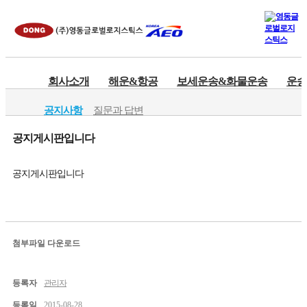
회사소개
해운&항공
보세운송&화물운송
운송
공지사항
질문과 답변
공지게시판입니다
공지게시판입니다
첨부파일 다운로드
등록자
관리자
등록일
2015-08-28